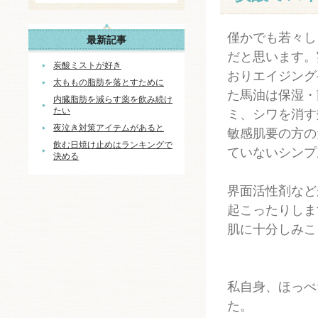
僅かでも若々し
最新記事
だと思います。
炭酸ミストが好き
おりエイジング
太ももの脂肪を落とすために
た馬油は保湿・
内臓脂肪を減らす薬を飲み続け
たい
ミ、シワを消す
夜泣き対策アイテムがあると
敏感肌要の方の
飲む日焼け止めはランキングで
ていないシンプ
決める
界面活性剤など
起こったりしま
肌に十分しみこ
私自身、ほっぺ
た。