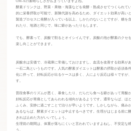
OM-Xの素晴らしさが広まっていますよね。
酵素ドリンクは、野菜・果物・海藻などを発酵・熟成させてつくられて
的に栄養摂取が可能で、新陳代謝を高めるため、ダイエット効果が高い
製造プロセスに発酵が入っている以上、しかたのないことですが、糖を
れたり、地酒と同じで、味に癖があったりもします。
でも、酵素って、炭酸で割るとオイシイんです。炭酸の泡が酵素のクセ
楽し向ことができます。
炭酸水は安価で、冷蔵庫に常備しておけますし、血流を改善する効果が
一石二鳥というものです。人気の酵素ダイエットは酵素の摂取が必須条
化に伴って、好転反応が出るケースは多く、人により反応は様々ですが
す。
普段食事のリズムが悪く、暴食したり、だらだら食べる癖があって胃酸
好転反応が胃痛としてあらわれる傾向があるようです。通常ならば、ほ
ふくみ、安静に過ごすことで治りが早いようです。しかしながら、痛み
あるならば、酵素ダイエットは中止するべきです。生理がはじまる前に
きれば止めた方がいいでしょう。
生理前の期間は、体重が落ちにくいと言われていますよねし、不安定な
う。