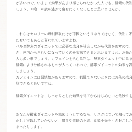
が多いので、いままで効果があまり感じられなかった人でも、酵素の代
しょう。30歳、40歳を過ぎて痩せにくくなったとは思いませんか。
これらはカロリーの過剰摂取だけが原因というりゆうではなく、代謝に
たせいでもあると言われていますよね。
ベルタ酵素のダイエットでは必要な成分を補充しながら代謝を促すので
き、体内からきれいになっていくのを実感できると思いますよね。お茶
人も多い事でしょう。カフェインを含む飲料は、酵素ダイエット中に飲
酵素により分解されるものが入っているので、酵素ダイエットの効果を
しましょう。
カフェインには習慣性がありますので、我慢できないときにはお茶の成
取できると良いですね。
酵素ダイエットは、しっかりとした知識を得てからはじめないと危険性
あなたが酵素ダイエットを始めようとするなら、リスクについて知って
正しく実践していかないと、貧血や胃腸の不調、食欲不振を引き起こし
まったりします。