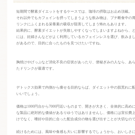
短期間で酵素ダイエットをするケースでは、珈琲の摂取はお止め頂戴。
それ以外でもカフェインを摂ってしまうような飲み物は、プチ断食中の
リンクにふくまれる栄養素の吸収が阻害してしまう怖れもあります。
結果的に、酵素ダイエットが失敗しやすくなってしまいますよねから、
には、妊婦さんなどがよく利用しているカフェインレスを選び、飲みま
があるので、目的に合ったものを見つけたいですね。
胸焼けやげっぷなど消化不良の症状があったり、便秘ぎみの人なら、あ
たドリンクが最適です。
デトックス効果で内側から痩せる目的ならば、ダイエット中の肌荒れに
いいでしょう。
価格は1000円台から7000円近いものまで、開きが大きく、全体的に高
な製品に絶対的な価値があるりゆうではありませんし、価格には宣伝費
けでなく、嗜好や目的に合った配合成分の物を選び出すことが大切なの
続けるためには、風味や食感も大いに影響するでしょうから、おいしさ