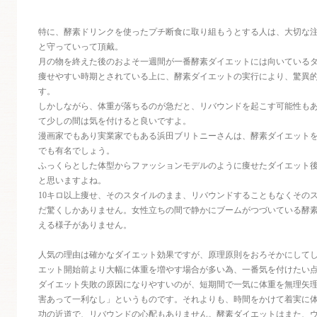
特に、酵素ドリンクを使ったプチ断食に取り組もうとする人は、大切な
と守っていって頂戴。
月の物を終えた後のおよそ一週間が一番酵素ダイエットには向いている
痩せやすい時期とされている上に、酵素ダイエットの実行により、驚異
す。
しかしながら、体重が落ちるのが急だと、リバウンドを起こす可能性も
て少しの間は気を付けると良いですよ。
漫画家でもあり実業家でもある浜田ブリトニーさんは、酵素ダイエット
でも有名でしょう。
ふっくらとした体型からファッションモデルのように痩せたダイエット
と思いますよね。
10キロ以上痩せ、そのスタイルのまま、リバウンドすることもなくその
だ驚くしかありません。女性立ちの間で静かにブームがつづいている酵
える様子がありません。
人気の理由は確かなダイエット効果ですが、原理原則をおろそかにして
エット開始前より大幅に体重を増やす場合が多い為、一番気を付けたい
ダイエット失敗の原因になりやすいのが、短期間で一気に体重を無理矢
害あって一利なし」というものです。それよりも、時間をかけて着実に
功の近道で、リバウンドの心配もありません。酵素ダイエットはまた、