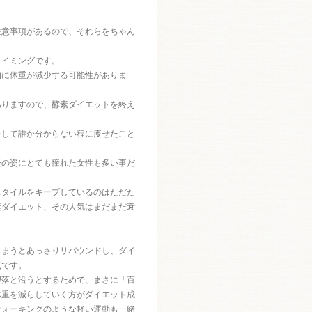
注意事項があるので、それらをちゃん
タイミングです。
的に体重が減少する可能性がありま
ありますので、酵素ダイエットを終え
をして誰か分からない程に痩せたこと
後の姿にとても憧れた女性も多い事だ
スタイルをキープしているのはただた
素ダイエット、その人気はまだまだ衰
しまうとあっさりリバウンドし、ダイ
点です。
理落と沿うとするためで、まさに「百
体重を減らしていく方がダイエット成
ウォーキングのような軽い運動も一緒