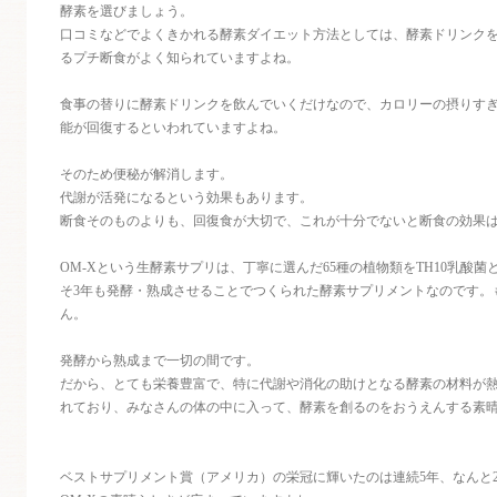
酵素を選びましょう。
口コミなどでよくきかれる酵素ダイエット方法としては、酵素ドリンク
るプチ断食がよく知られていますよね。
食事の替りに酵素ドリンクを飲んでいくだけなので、カロリーの摂りす
能が回復するといわれていますよね。
そのため便秘が解消します。
代謝が活発になるという効果もあります。
断食そのものよりも、回復食が大切で、これが十分でないと断食の効果
OM-Xという生酵素サプリは、丁寧に選んだ65種の植物類をTH10乳酸
そ3年も発酵・熟成させることでつくられた酵素サプリメントなのです。
ん。
発酵から熟成まで一切の間です。
だから、とても栄養豊富で、特に代謝や消化の助けとなる酵素の材料が
れており、みなさんの体の中に入って、酵素を創るのをおうえんする素
ベストサプリメント賞（アメリカ）の栄冠に輝いたのは連続5年、なんと2