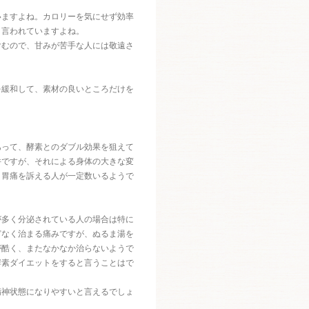
いますよね。カロリーを気にせず効率
と言われていますよね。
含むので、甘みが苦手な人には敬遠さ
を緩和して、素材の良いところだけを
あって、酵素とのダブル効果を狙えて
件ですが、それによる身体の大きな変
、胃痛を訴える人が一定数いるようで
が多く分泌されている人の場合は特に
どなく治まる痛みですが、ぬるま湯を
が酷く、またなかなか治らないようで
酵素ダイエットをすると言うことはで
精神状態になりやすいと言えるでしょ