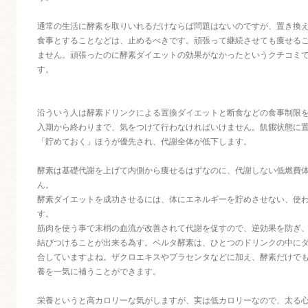
通常の生活に酵素を取りいれるだけならば問題はないのですが、置き換
食事とすることなどは、止めるべきです。頑張って継続させても痩せる
ません。頑張ったのに酵素ダイエットの効果がなかったというクチコミ
す。
沿ういう人は酵素ドリンクによる置換ダイエットと断食などの食事制限
入期から終わりまで、気をつけて行わなければいけません。飢餓状態に
「貯めておく」ほうが優先され、代謝全体が低下します。
酵素は基礎代謝を上げて内側から痩せるはずなのに、代謝しない低燃費
ん。
酵素ダイエットを成功させるには、体にエネルギーを貯めさせない、使
す。
筋肉を使う事で末梢の血流が改善されて代謝を促すので、逆効果を防ぎ
結びつけることが出来る為す。ベルタ酵素は、ひとつのドリンクの中に
合していますよね。ザクロエキスやプラセンタなどに加え、酵素だけでも
養を一気に補うことができます。
栄養というと高カロリーな気がしますが、実は低カロリーなので、太る