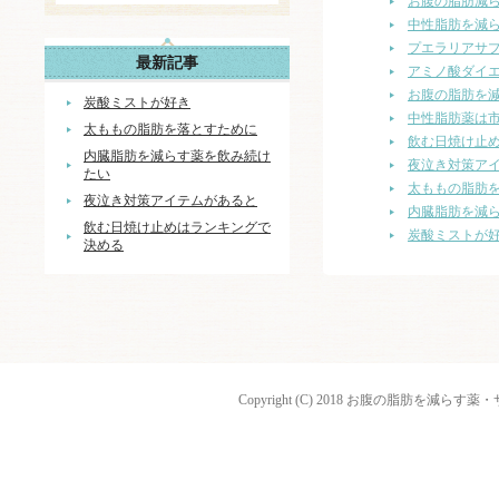
お腹の脂肪減
中性脂肪を減
プエラリアサ
最新記事
アミノ酸ダイ
お腹の脂肪を
炭酸ミストが好き
中性脂肪薬は
太ももの脂肪を落とすために
飲む日焼け止
内臓脂肪を減らす薬を飲み続け
夜泣き対策ア
たい
太ももの脂肪
夜泣き対策アイテムがあると
内臓脂肪を減
飲む日焼け止めはランキングで
炭酸ミストが
決める
Copyright (C) 2018 お腹の脂肪を減らす薬