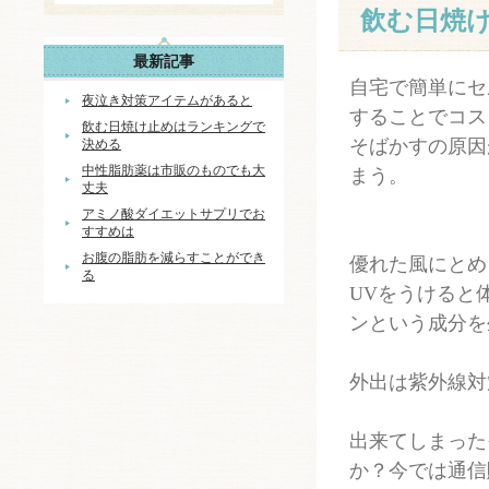
飲む日焼
最新記事
自宅で簡単にセ
夜泣き対策アイテムがあると
することでコス
飲む日焼け止めはランキングで
そばかすの原因
決める
中性脂肪薬は市販のものでも大
まう。
丈夫
アミノ酸ダイエットサプリでお
すすめは
お腹の脂肪を減らすことができ
優れた風にとめ
る
UVをうけると
ンという成分を
外出は紫外線対
出来てしまった
か？今では通信